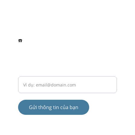
LIÊN HỆ
FutureShapers.com@gmail.com
CultureTravel.Org@gmail.com
☎️ 
+84888084288
HỢP TÁC
Nhập địa chỉ email của bạn
Gửi thông tin của bạn